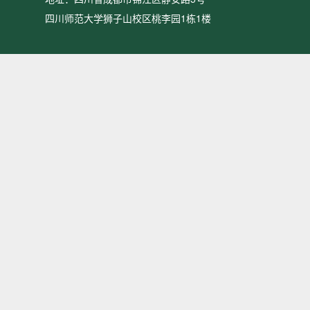
四川师范大学狮子山校区桃李园1栋1楼