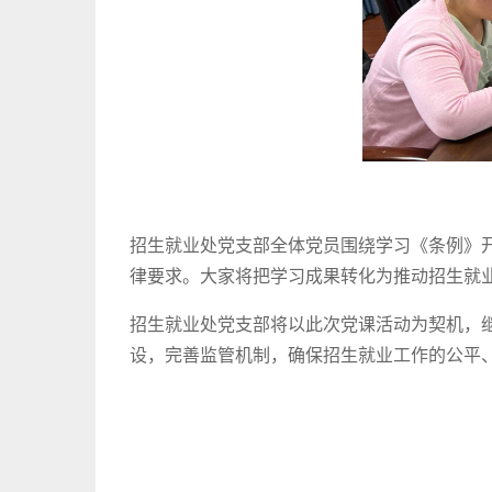
招生就业处党支部全体党员围绕学习《条例》
律要求。大家将把学习成果转化为推动招生就
招生就业处党支部将以此次党课活动为契机，
设，完善监管机制，确保招生就业工作的公平