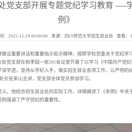
党支部开展专题党纪学习教育 ---
例》
间：2025-12-28 00:00:00 来源：四川师范大学招生就业处 查看：
律建设重要讲话和重要指示批示精神，按照学校党委关于党纪学
业处党支部在桃李园一栋501会议室开展了以学习《中国共产党
深学透，坚持从学纪入手，做实招生就业各项工作，以严明的纪
副处长张来山主讲，党支部全体党员参加学习。
意义。他结合招生就业处的实际工作，详细阐述了《条例》中关
案例强调了严守党纪的重要性。