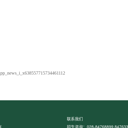
_app_news_i_x638557715734461112
联系我们
有
招生咨询：028-84768899 847633