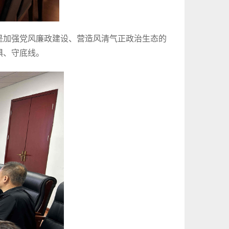
是加强党风廉政建设、营造风清气正政治生态的
惧、守底线。