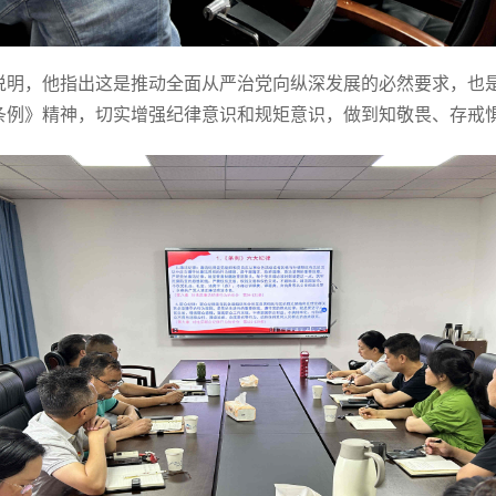
说明，他指出这是推动全面从严治党向纵深发展的必然要求，也
条例》精神，切实增强纪律意识和规矩意识，做到知敬畏、存戒