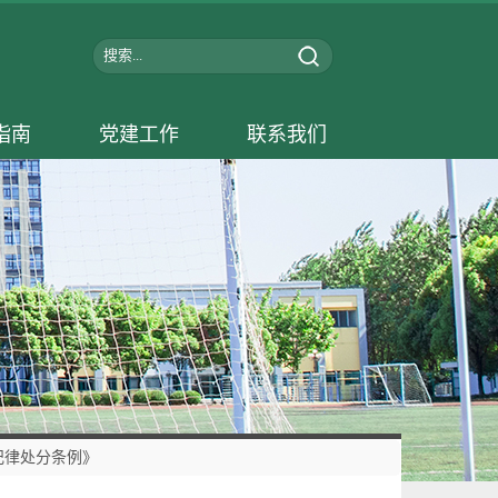
指南
党建工作
联系我们
纪律处分条例》