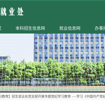
况
本科招生信息网
就业信息网
办事
习教育】招生就业处党支部开展专题党纪学习教育 ----学习《中国共产党