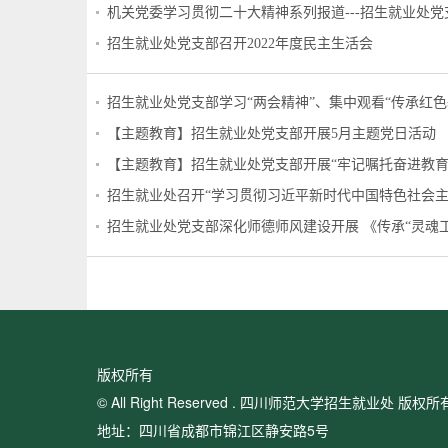
机关党委学习贯彻二十大精神系列报道---招生就业处
招生就业处党支部召开2022年度民主生活会
招生就业处党支部学习“两会精神”、集中观看“传承红
【主题教育】招生就业处党支部开展5月主题党日活动
【主题教育】招生就业处党支部开展“牢记嘱托奋进教育
招生就业处召开“学习贯彻习近平新时代中国特色社会主
招生就业处党支部深化师德师风建设开展 《传承“灵魂
版权所有
© All Right Reserved . 四川师范大学招生就业处 版权所
地址：四川省成都市锦江区静安路5号