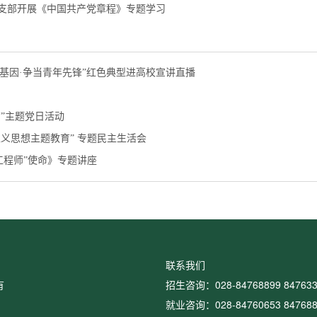
党支部开展《中国共产党章程》专题学习
色基因·争当青年先锋”红色典型进高校宣讲直播
”主题党日活动
义思想主题教育” 专题民主生活会
工程师”使命》专题讲座
联系我们
有
招生咨询：028-84768899 847633
就业咨询：028-84760653 847688