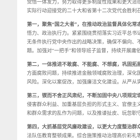
觉悟一体发力，努力取得更多制度性成果和更大治
实际行动迎接党的二十大和省第十二次党代会胜利
第一，聚焦“国之大者”，在推动政治监督具体化常
悟力、政治执行力。紧紧围绕贯彻落实习近平总书
无条件执行党中央作出的战略决策，确保不偏向、
题。加强对“一把手”和领导班子监督，持续开展庸
第二，一体推进不敢腐、不能腐、不想腐，巩固拓
方面腐败问题，持续推进金融领域腐败治理，深化
风险。深化以案促改，加强廉洁文化建设。从严从
第三，锲而不舍正风肃纪，不断加固中央八项规定
侵害群众利益、加重基层负担的形式主义、官僚主
和群众需求的乱作为问题，以及推诿扯皮、玩忽职
第四，大抓基层党风廉政建设，以更大力度整治群
法队伍教育整顿成果。综合施策推动治理高价彩礼