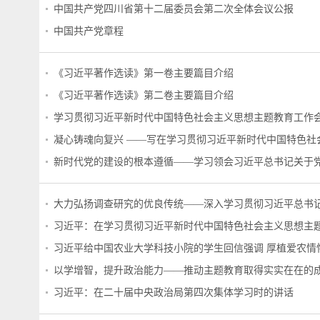
中国共产党四川省第十二届委员会第二次全体会议公报
中国共产党章程
《习近平著作选读》第一卷主要篇目介绍
《习近平著作选读》第二卷主要篇目介绍
学习贯彻习近平新时代中国特色社会主义思想主题教育工作
凝心铸魂向复兴 ——写在学习贯彻习近平新时代中国特色社
新时代党的建设的根本遵循——学习领会习近平总书记关于
大力弘扬调查研究的优良传统——深入学习贯彻习近平总书
习近平：在学习贯彻习近平新时代中国特色社会主义思想主
习近平给中国农业大学科技小院的学生回信强调 厚植爱农情
以学增智，提升政治能力——推动主题教育取得实实在在的
习近平：在二十届中央政治局第四次集体学习时的讲话