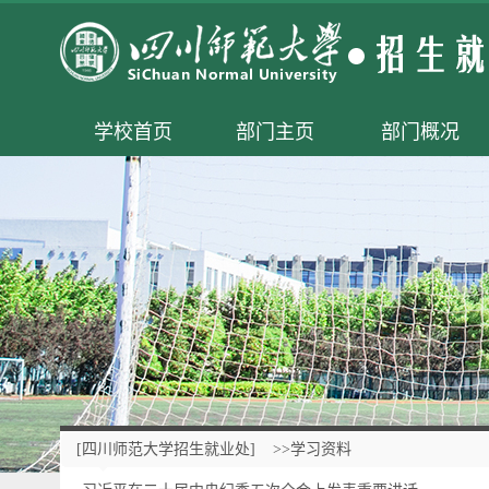
学校首页
部门主页
部门概况
[四川师范大学招生就业处]
>>学习资料