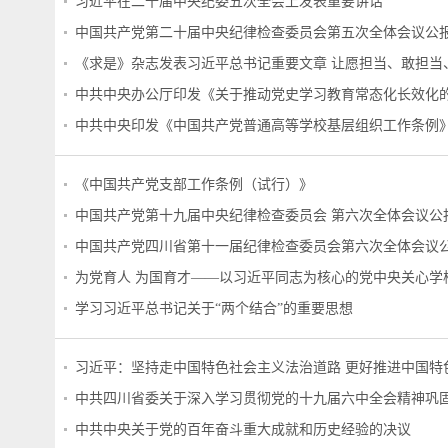
习近平在二十届中央纪委五次全会上发表重要讲话
中国共产党第二十届中央纪律检查委员会第五次全体会议公
《求是》杂志发表习近平总书记重要文章 让愿担当、敢担当
中共中央办公厅印发《关于推动党史学习教育常态化长效化
中共中央印发《中国共产党普通高等学校基层组织工作条例
《中国共产党支部工作条例（试行）》
中国共产党第十九届中央纪律检查委员会 第六次全体会议公
中国共产党四川省第十一届纪律检查委员会第六次全体会议
为党育人 为国育才——以习近平同志为核心的党中央关心学
学习习近平总书记关于“两个结合”的重要思想
习近平：坚持走中国特色社会主义法治道路 更好推进中国特
中共四川省委关于深入学习贯彻党的十九届六中全会精神巩
中共中央关于党的百年奋斗重大成就和历史经验的决议