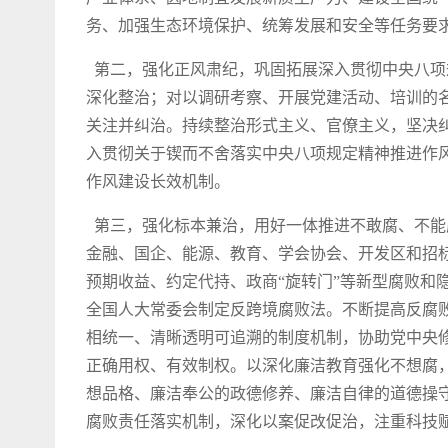
务、加强生态环境保护、统筹发展和安全等任务要求
第二，强化正风肃纪，巩固拓展深入贯彻中央八项
深化整治；对以调研考察、开展党建活动、培训的
关注并纠治。持续整治形式主义、官僚主义，坚决纠
入贯彻关于锲而不舍落实中央八项规定精神推进作
作风建设长效机制。
第三，强化标本兼治，用好一体推进不敢腐、不能
金融、国企、能源、教育、学会协会、开发区和招
预期收益、约定代持、政商“旋转门”等新型腐败和
全国人大常委会制定反跨境腐败法。不断提高反腐
相统一、清晰透明可追溯的制度机制，协助党中央
正确用权、有效制权。以深化廉洁教育强化不想腐
想品格、廉洁奉公的政德修养、廉洁自律的道德操
腐败责任落实机制，深化以案促改促治，注重科技